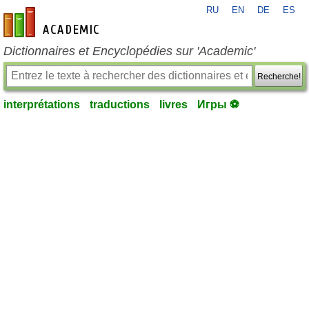
RU
EN
DE
ES
fr-academic.com
Dictionnaires et Encyclopédies sur 'Academic'
Recherche!
interprétations
traductions
livres
Игры ⚽