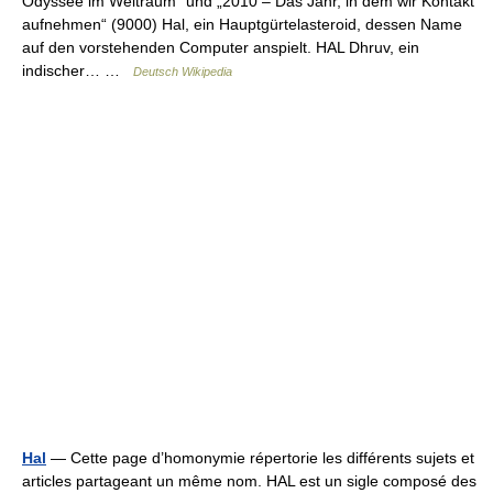
Odyssee im Weltraum“ und „2010 – Das Jahr, in dem wir Kontakt
aufnehmen“ (9000) Hal, ein Hauptgürtelasteroid, dessen Name
auf den vorstehenden Computer anspielt. HAL Dhruv, ein
indischer… …
Deutsch Wikipedia
Hal
— Cette page d’homonymie répertorie les différents sujets et
articles partageant un même nom. HAL est un sigle composé des