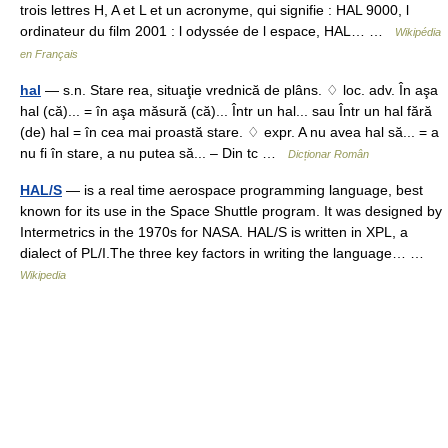
trois lettres H, A et L et un acronyme, qui signifie : HAL 9000, l
ordinateur du film 2001 : l odyssée de l espace, HAL… …
Wikipédia
en Français
hal
— s.n. Stare rea, situaţie vrednică de plâns. ♢ loc. adv. În aşa
hal (că)... = în aşa măsură (că)... Într un hal... sau Într un hal fără
(de) hal = în cea mai proastă stare. ♢ expr. A nu avea hal să... = a
nu fi în stare, a nu putea să... – Din tc …
Dicționar Român
HAL/S
— is a real time aerospace programming language, best
known for its use in the Space Shuttle program. It was designed by
Intermetrics in the 1970s for NASA. HAL/S is written in XPL, a
dialect of PL/I.The three key factors in writing the language… …
Wikipedia