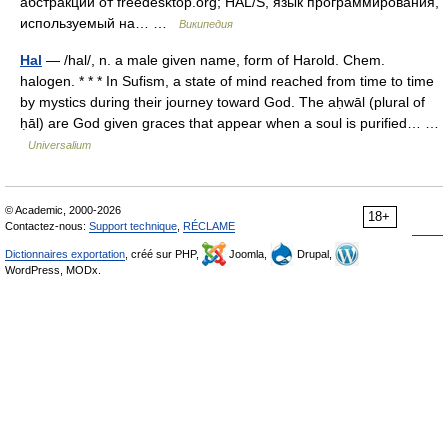
абстракций от freedesktop.org; HAL/S, язык программирования,
используемый на… …
Википедия
Hal
— /hal/, n. a male given name, form of Harold. Chem.
halogen. * * * In Sufism, a state of mind reached from time to time
by mystics during their journey toward God. The aḥwāl (plural of
ḥāl) are God given graces that appear when a soul is purified… …
Universalium
© Academic, 2000-2026
18+
Contactez-nous:
Support technique
,
RÉCLAME
Dictionnaires exportation
, créé sur PHP,
Joomla,
Drupal,
WordPress, MODx.