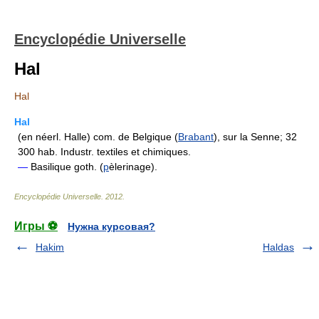
Encyclopédie Universelle
Hal
Hal
Hal
(en néerl. Halle) com. de Belgique (
Brabant
), sur la Senne; 32
300 hab. Industr. textiles et chimiques.
—
Basilique goth. (
p
èlerinage).
Encyclopédie Universelle
.
2012
.
Игры ⚽
Нужна курсовая?
Hakim
Haldas