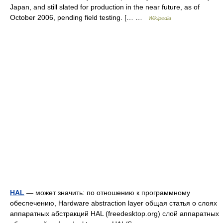
Japan, and still slated for production in the near future, as of
October 2006, pending field testing. [… …
Wikipedia
HAL
— может значить: по отношению к программному
обеспечению, Hardware abstraction layer общая статья о слоях
аппаратных абстракций HAL (freedesktop.org) слой аппаратных