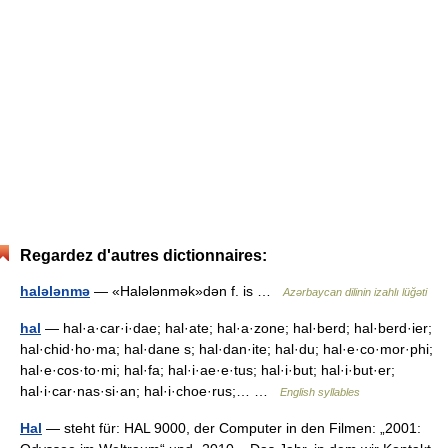
Regardez d'autres dictionnaires:
halələnmə
— «Halələnmək»dən f. is …
Azərbaycan dilinin izahlı lüğəti
hal
— hal·a·car·i·dae; hal·ate; hal·a·zone; hal·berd; hal·berd·ier;
hal·chid·ho·ma; hal·dane s; hal·dan·ite; hal·du; hal·e·co·mor·phi;
hal·e·cos·to·mi; hal·fa; hal·i·ae·e·tus; hal·i·but; hal·i·but·er;
hal·i·car·nas·si·an; hal·i·choe·rus;… …
English syllables
Hal
— steht für: HAL 9000, der Computer in den Filmen: „2001: